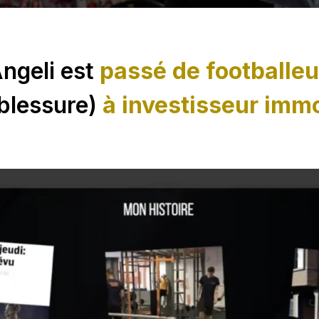
ngeli est
passé de footballe
 blessure)
à investisseur immo