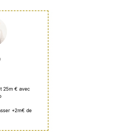
n
et 25m € avec
o
asser +2m€ de